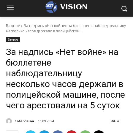
VISION
Важное
За надпись «Нет войне» на бюллетене наблюдательницу
несколько часов держали в полицейской...
Важное
За надпись «Нет войне» на
бюллетене
наблюдательницу
несколько часов держали в
полицейской машине, после
чего арестовали на 5 суток
Sota Vision
11.09.2024
40