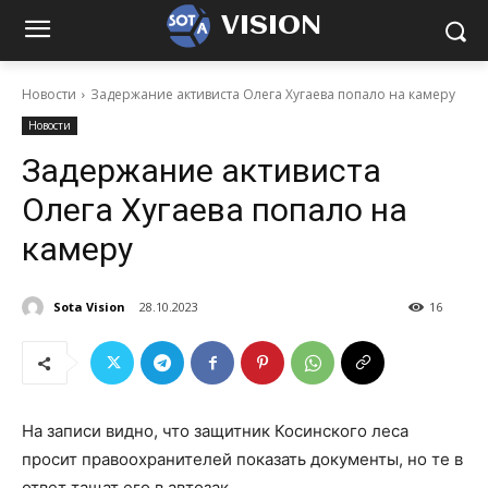
VISION
Новости
Задержание активиста Олега Хугаева попало на камеру
Новости
Задержание активиста
Олега Хугаева попало на
камеру
Sota Vision
28.10.2023
16
На записи видно, что защитник Косинского леса
просит правоохранителей показать документы, но те в
ответ тащат его в автозак.