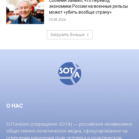
Собянин заявил, что перевод
экономики России на военные рельсы
может «убить вообще страну»
05.08.2026
Загрузить больше
О НАС
SOTAvision (сокращенно SOTA) — российское независимое
общественно-политическое медиа, сфокусированное на
освещении нарушения прав человека и политическом