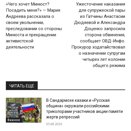
«Чего хочет Минюст?
Ужесточение наказания
Посадить меня?» — Мария
для супружеской пары
Андреева рассказала о
из Гатчины Анастасии
своем увольнении,
Дюдяевой и Александра
преследовании со стороны
Доценко запросила
Минюста и прекращении
сторона обвинения,
активистской
сообщает ОВД-Инфо.
деятельности
Прокурор ходатайствовал
о назначении супругам
четырех лет колонии
общего режима
ЧИТАТЬ ЕЩЕ
В Сандармохе казаки и «Русская
община» окружали российскими
триколорами участников акции памяти
жертв репрессий
Важное
05.08.2026