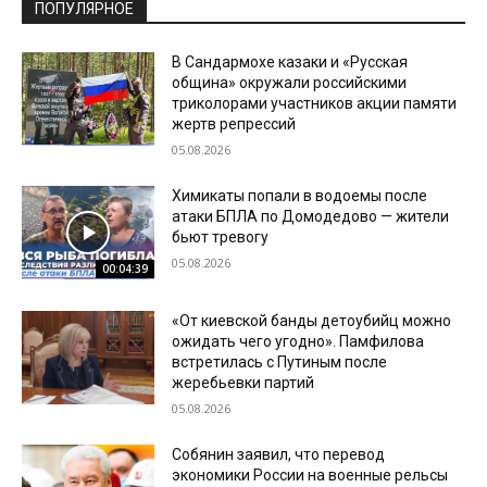
ПОПУЛЯРНОЕ
В Сандармохе казаки и «Русская
община» окружали российскими
триколорами участников акции памяти
жертв репрессий
05.08.2026
Химикаты попали в водоемы после
атаки БПЛА по Домодедово — жители
бьют тревогу
05.08.2026
00:04:39
«От киевской банды детоубийц можно
ожидать чего угодно». Памфилова
встретилась с Путиным после
жеребьевки партий
05.08.2026
Собянин заявил, что перевод
экономики России на военные рельсы