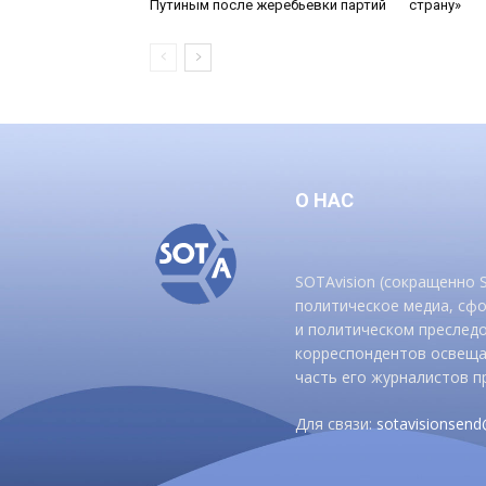
Путиным после жеребьевки партий
страну»
О НАС
SOTAvision (сокращенно
политическое медиа, сф
и политическом преследо
корреспондентов освеща
часть его журналистов п
Для связи:
sotavisionsen