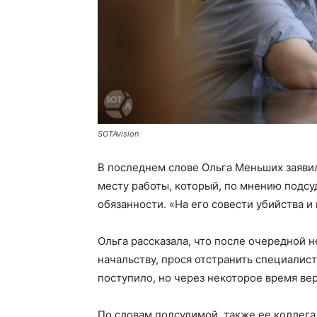
SOTAvision
В последнем слове Ольга Меньших заявил
месту работы, который, по мнению подс
обязанности. «На его совести убийства 
Ольга рассказала, что после очередной н
начальству, прося отстранить специалист
поступило, но через некоторое время ве
По словам подсудимой, также ее коллег