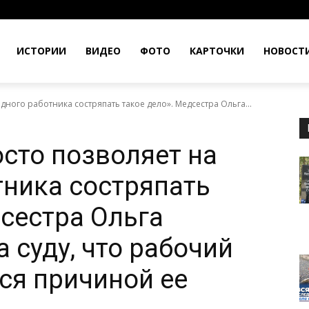
ИСТОРИИ
ВИДЕО
ФОТО
КАРТОЧКИ
НОВОСТ
дного работника состряпать такое дело». Медсестра Ольга...
осто позволяет на
тника состряпать
дсестра Ольга
 суду, что рабочий
ся причиной ее