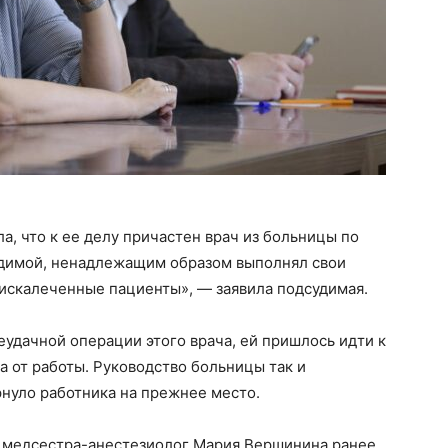
а, что к ее делу причастен врач из больницы по
удимой, ненадлежащим образом выполнял свои
и искалеченные пациенты», — заявила подсудимая.
еудачной операции этого врача, ей пришлось идти к
а от работы. Руководство больницы так и
рнуло работника на прежнее место.
а медсестра-анестезиолог Мария Вершинина ранее