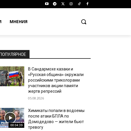
И
МНЕНИЯ
ПОПУЛЯРНОЕ
В Сандармохе казаки и
«Русская община» окружали
российскими триколорами
участников акции памяти
жертв репрессий
05.08.2026
Химикаты попали в водоемы
после атаки БПЛА по
Домодедово — жители бьют
00:04:39
тревогу