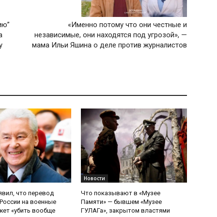
ию”
«Именно потому что они честные и
а
независимые, они находятся под угрозой», —
у
мама Ильи Яшина о деле против журналистов
Новости
явил, что перевод
Что показывают в «Музее
России на военные
Памяти» — бывшем «Музее
ет «убить вообще
ГУЛАГа», закрытом властями