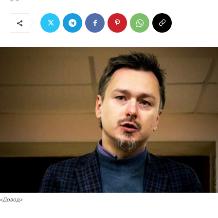
«Довод»