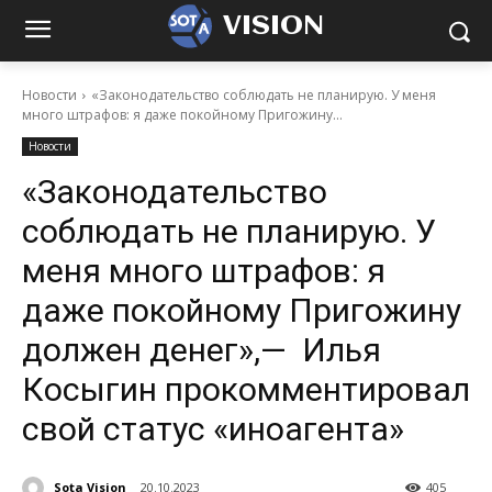
VISION
Новости
«Законодательство соблюдать не планирую. У меня
много штрафов: я даже покойному Пригожину...
Новости
«Законодательство
соблюдать не планирую. У
меня много штрафов: я
даже покойному Пригожину
должен денег»,— Илья
Косыгин прокомментировал
свой статус «иноагента»
Sota Vision
20.10.2023
405