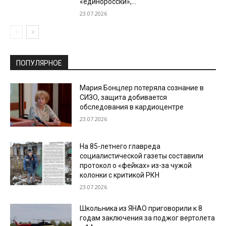
«единоросски»,...
23.07.2026
ПОПУЛЯРНОЕ
Мария Бонцлер потеряла сознание в
СИЗО, защита добивается
обследования в кардиоцентре
23.07.2026
На 85-летнего главреда
социалистической газеты составили
протокол о «фейках» из-за чужой
колонки с критикой РКН
23.07.2026
Школьника из ЯНАО приговорили к 8
годам заключения за поджог вертолета