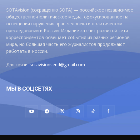
SOTAvision (сокращенно SOTA) — российское независимое
общественно-политическое медиа, сфокусированное на
освещении нарушения прав человека и политическом
преследовании в России. Издание за счет развитой сети
корреспондентов освещает события из разных регионов
мира, но большая часть его журналистов продолжают
работать в России.
Для связи:
sotavisionsend@gmail.com
МЫ В СОЦСЕТЯХ