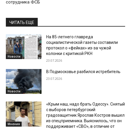
сотрудника ФСБ
ЧИТАТЬ ЕЩЕ
На 85-летнего главреда
социалистической газеты составили
протокол о «фейках» из-за чужой
колонки с критикой РКН
Новости
23.07.2026
В Подмосковье разбился истребитель
23.07.2026
Новости
«Крым наш, надо брать Одессу». Снятый
с выборов петербургский
градозащитник Ярослав Костров вышел
из спецприемника. Выяснилось, что он
Мнения
поддерживает «СВО», в отличие от