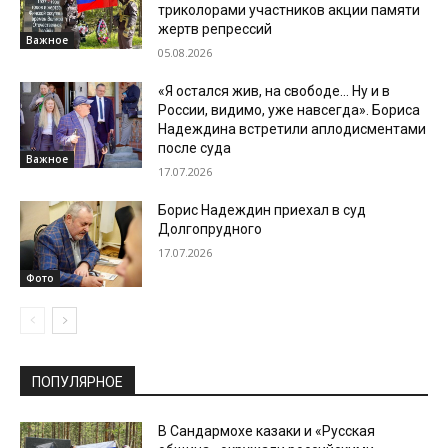
триколорами участников акции памяти
жертв репрессий
Важное
05.08.2026
«Я остался жив, на свободе… Ну и в
России, видимо, уже навсегда». Бориса
Надеждина встретили аплодисментами
после суда
Важное
17.07.2026
Борис Надеждин приехал в суд
Долгопрудного
17.07.2026
Фото
ПОПУЛЯРНОЕ
В Сандармохе казаки и «Русская