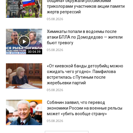
община» окружали российскими
триколорами участников акции памяти
жертв репрессий
05.08.2026
Химикаты попали в водоемы после
атаки БПЛА по Домодедово — жители
бьют тревогу
05.08.2026
00:04:39
«От киевской банды детоубийц можно
ожидать чего угодно». Памфилова
встретилась с Путиным после
жеребьевки партий
05.08.2026
Собянин заявил, что перевод
экономики России на военные рельсы
может «убить вообще страну»
05.08.2026