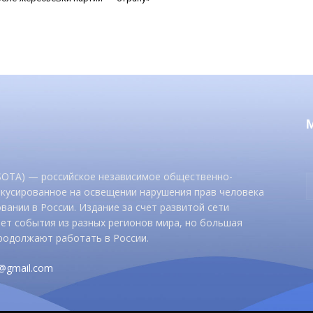
 SOTA) — российское независимое общественно-
окусированное на освещении нарушения прав человека
вании в России. Издание за счет развитой сети
ет события из разных регионов мира, но большая
родолжают работать в России.
d@gmail.com