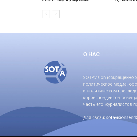
О НАС
SOTAvision (сокращенно
политическое медиа, сф
и политическом преследо
корреспондентов освеща
часть его журналистов п
Для связи:
sotavisionsen