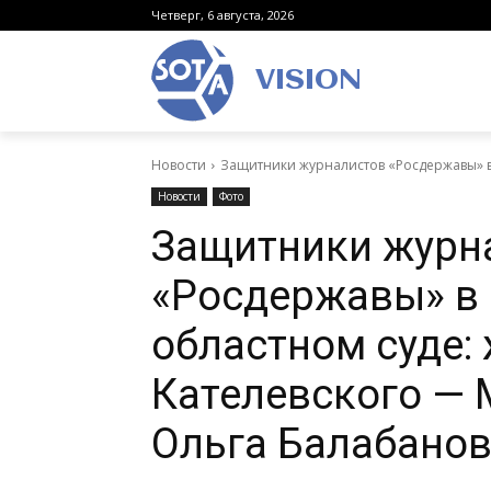
Четверг, 6 августа, 2026
VISION
Новости
Защитники журналистов «Росдержавы» в 
Новости
Фото
Защитники журн
«Росдержавы» в
областном суде:
Кателевского — 
Ольга Балабано