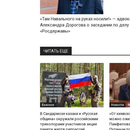
«Там Навального на руках носили!» — адвок
Александра Дорогова о заседании по делу
«Росдержавы»
ЧИТАТЬ ЕЩЕ
Важное
Новости
В Сандармохе казаки и «Русская
«От киевск
община» окружали российскими
можно ожид
триколорами участников акции
Памфилова
памяти жертв репрессий
Путиным по