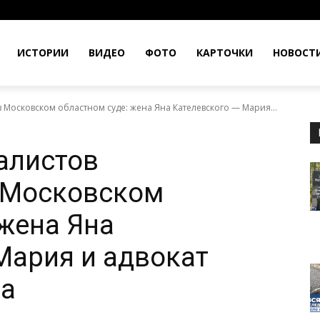
ИСТОРИИ
ВИДЕО
ФОТО
КАРТОЧКИ
НОВОСТ
Московском областном суде: жена Яна Кателевского — Мария...
алистов
 Московском
 жена Яна
Мария и адвокат
ва