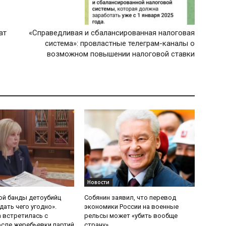
ат
«Справедливая и сбалансированная налоговая
система»: провластные телеграм-каналы о
возможном повышении налоговой ставки
Новости
ой банды детоубийц
Собянин заявил, что перевод
ать чего угодно».
экономики России на военные
 встретилась с
рельсы может «убить вообще
сле жеребьевки партий
страну»