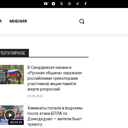
И
МНЕНИЯ
ПОПУЛЯРНОЕ
В Сандармохе казаки и
«Русская община» окружали
российскими триколорами
участников акции памяти
жертв репрессий
05.08.2026
Химикаты попали в водоемы
после атаки БПЛА по
Домодедово — жители бьют
00:04:39
тревогу