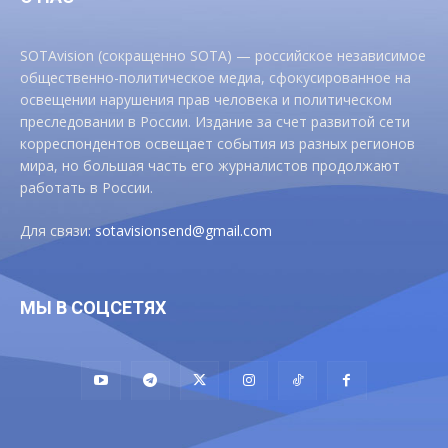
SOTAvision (сокращенно SOTA) — российское независимое
общественно-политическое медиа, сфокусированное на
освещении нарушения прав человека и политическом
преследовании в России. Издание за счет развитой сети
корреспондентов освещает события из разных регионов
мира, но большая часть его журналистов продолжают
работать в России.
Для связи:
sotavisionsend@gmail.com
МЫ В СОЦСЕТЯХ