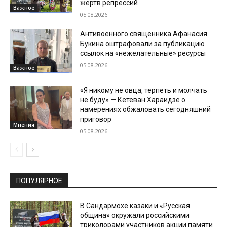
жертв репрессий
Важное
05.08.2026
Антивоенного священника Афанасия
Букина оштрафовали за публикацию
ссылок на «нежелательные» ресурсы
05.08.2026
Важное
«Я никому не овца, терпеть и молчать
не буду» — Кетеван Хараидзе о
намерениях обжаловать сегодняшний
приговор
Мнения
05.08.2026
ПОПУЛЯРНОЕ
В Сандармохе казаки и «Русская
община» окружали российскими
триколорами участников акции памяти