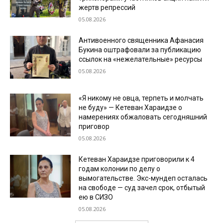
жертв репрессий
05.08.2026
Антивоенного священника Афанасия
Букина оштрафовали за публикацию
ссылок на «нежелательные» ресурсы
05.08.2026
«Я никому не овца, терпеть и молчать
не буду» — Кетеван Хараидзе о
намерениях обжаловать сегодняшний
приговор
05.08.2026
Кетеван Хараидзе приговорили к 4
годам колонии по делу о
вымогательстве. Экс-мундеп осталась
на свободе — суд зачел срок, отбытый
ею в СИЗО
05.08.2026