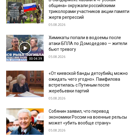
община» окружали российскими
триколорами участников акции памяти
жертв репрессий
05.08.2026
Химикаты попали в водоемы после
атаки БПЛА по Домодедово — жители
бьют тревогу
05.08.2026
00:04:39
«От киевской банды детоубийц можно
ожидать чего угодно». Памфилова
встретилась с Путиным после
жеребьевки партий
05.08.2026
Собянин заявил, что перевод
экономики России на военные рельсы
может «убить вообще страну»
05.08.2026