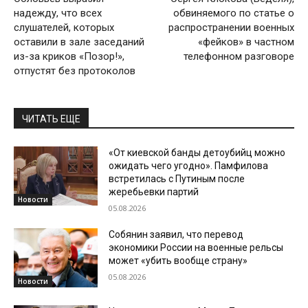
надежду, что всех
обвиняемого по статье о
слушателей, которых
распространении военных
оставили в зале заседаний
«фейков» в частном
из-за криков «Позор!»,
телефонном разговоре
отпустят без протоколов
ЧИТАТЬ ЕЩЕ
«От киевской банды детоубийц можно
ожидать чего угодно». Памфилова
встретилась с Путиным после
жеребьевки партий
Новости
05.08.2026
Собянин заявил, что перевод
экономики России на военные рельсы
может «убить вообще страну»
05.08.2026
Новости