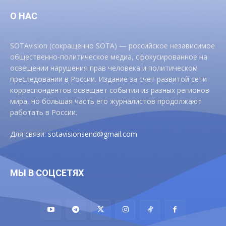
О НАС
SOTAvision (сокращенно SOTA) — российское независимое
общественно-политическое медиа, сфокусированное на
освещении нарушения прав человека и политическом
преследовании в России. Издание за счет развитой сети
корреспондентов освещает события из разных регионов
мира, но большая часть его журналистов продолжают
работать в России.
Для связи:
sotavisionsend@gmail.com
МЫ В СОЦСЕТЯХ