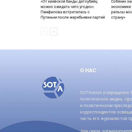
«От киевской банды детоубийц
Собянин за
можно ожидать чего угодно».
экономики 
Памфилова встретилась с
рельсы мож
Путиным после жеребьевки партий
страну»
О НАС
SOTAvision (сокращенно
политическое медиа, сф
и политическом преследо
корреспондентов освеща
часть его журналистов п
Для связи:
sotavisionsen