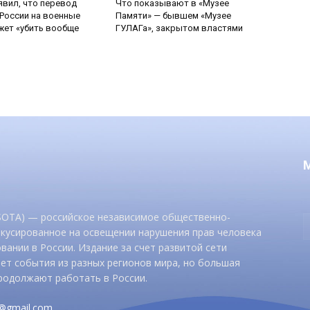
явил, что перевод
Что показывают в «Музее
России на военные
Памяти» — бывшем «Музее
ет «убить вообще
ГУЛАГа», закрытом властями
 SOTA) — российское независимое общественно-
окусированное на освещении нарушения прав человека
вании в России. Издание за счет развитой сети
ет события из разных регионов мира, но большая
родолжают работать в России.
d@gmail.com