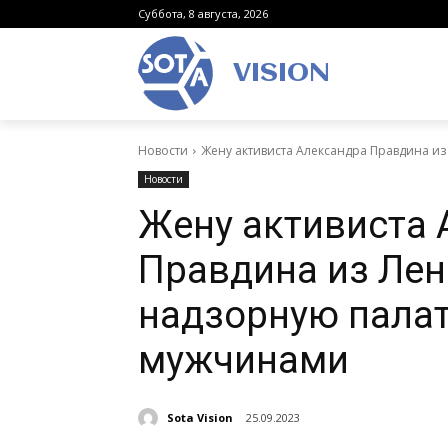
Суббота, 8 августа, 2026
VISION
Новости
Жену активиста Александра Правдина из 
Новости
Жену активиста 
Правдина из Лен
надзорную палат
мужчинами
Sota Vision
25.09.2023