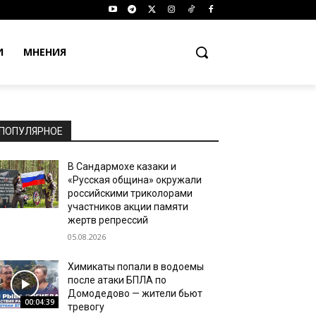
И
МНЕНИЯ
ПОПУЛЯРНОЕ
В Сандармохе казаки и
«Русская община» окружали
российскими триколорами
участников акции памяти
жертв репрессий
05.08.2026
Химикаты попали в водоемы
после атаки БПЛА по
Домодедово — жители бьют
00:04:39
тревогу