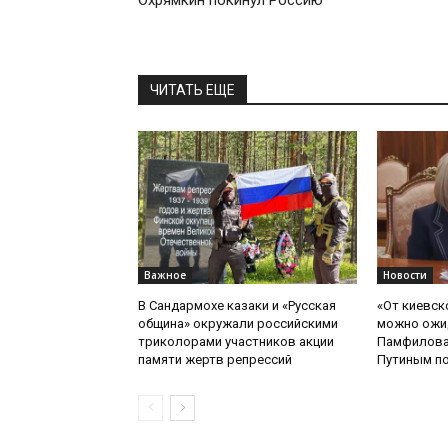
Охрямкин покинул Россию
ЧИТАТЬ ЕЩЕ
Важное
Новости
В Сандармохе казаки и «Русская
«От киевск
община» окружали российскими
можно ожид
триколорами участников акции
Памфилова
памяти жертв репрессий
Путиным по