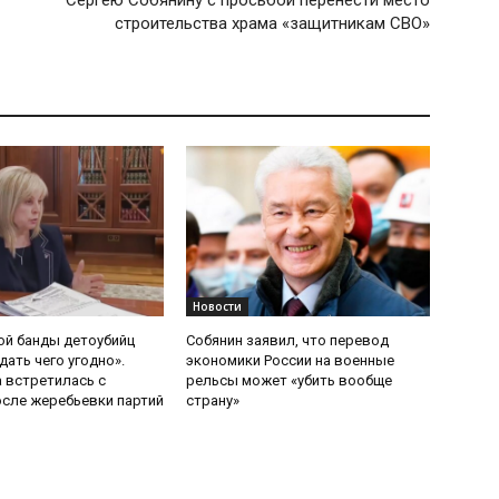
Сергею Собянину с просьбой перенести место
строительства храма «защитникам СВО»
Новости
ой банды детоубийц
Собянин заявил, что перевод
ать чего угодно».
экономики России на военные
 встретилась с
рельсы может «убить вообще
сле жеребьевки партий
страну»