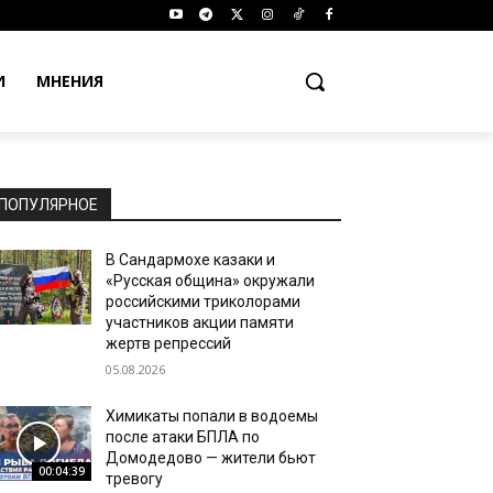
И
МНЕНИЯ
ПОПУЛЯРНОЕ
В Сандармохе казаки и
«Русская община» окружали
российскими триколорами
участников акции памяти
жертв репрессий
05.08.2026
Химикаты попали в водоемы
после атаки БПЛА по
Домодедово — жители бьют
00:04:39
тревогу