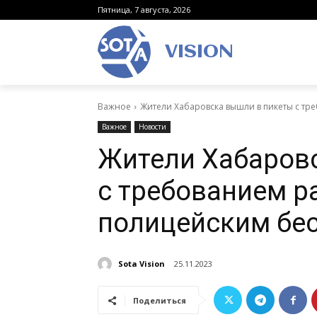
Пятница, 7 августа, 2026
VISION
Важное
Жители Хабаровска вышли в пикеты с т
Важное
Новости
Жители Хабаров
с требованием р
полицейским бе
Sota Vision
25.11.2023
Поделиться