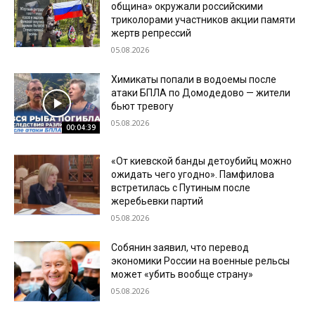
община» окружали российскими
триколорами участников акции памяти
жертв репрессий
05.08.2026
Химикаты попали в водоемы после
атаки БПЛА по Домодедово — жители
бьют тревогу
05.08.2026
00:04:39
«От киевской банды детоубийц можно
ожидать чего угодно». Памфилова
встретилась с Путиным после
жеребьевки партий
05.08.2026
Собянин заявил, что перевод
экономики России на военные рельсы
может «убить вообще страну»
05.08.2026