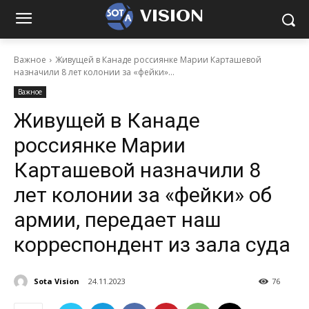
VISION
Важное
Живущей в Канаде россиянке Марии Карташевой
назначили 8 лет колонии за «фейки»...
Важное
Живущей в Канаде
россиянке Марии
Карташевой назначили 8
лет колонии за «фейки» об
армии, передает наш
корреспондент из зала суда
Sota Vision
24.11.2023
76