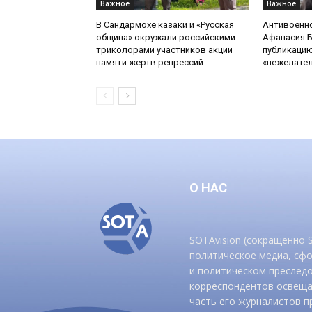
Важное
Важное
В Сандармохе казаки и «Русская
Антивоенн
община» окружали российскими
Афанасия 
триколорами участников акции
публикацию
памяти жертв репрессий
«нежелате
О НАС
SOTAvision (сокращенно
политическое медиа, сф
и политическом преследо
корреспондентов освеща
часть его журналистов п