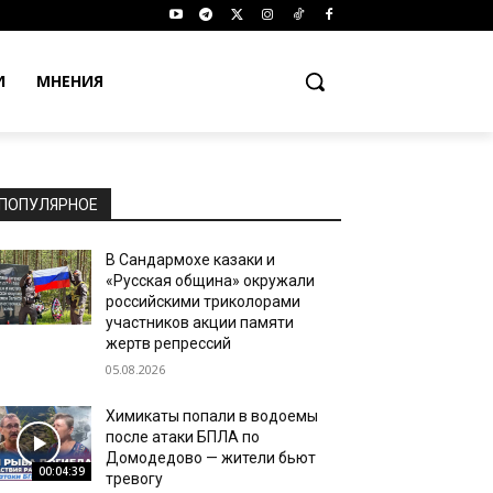
И
МНЕНИЯ
ПОПУЛЯРНОЕ
В Сандармохе казаки и
«Русская община» окружали
российскими триколорами
участников акции памяти
жертв репрессий
05.08.2026
Химикаты попали в водоемы
после атаки БПЛА по
Домодедово — жители бьют
00:04:39
тревогу