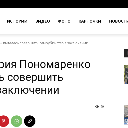
ИСТОРИИ
ВИДЕО
ФОТО
КАРТОЧКИ
НОВОСТ
 пыталась совершить самоубийство в заключении
рия Пономаренко
ь совершить
 заключении
79