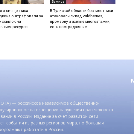
Важное
ого священника
В Тульской области беспилотники
Букина оштрафовали за
атаковали склад Wildberries,
 ссылок на
промзону и жилые многоэтажки,
льные» ресурсы
есть пострадавшие
 SOTA) — российское независимое общественно-
окусированное на освещении нарушения прав человека
вании в России. Издание за счет развитой сети
ет события из разных регионов мира, но большая
родолжают работать в России.