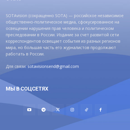
SOTAvision (сокращенно SOTA) — российское независимое
общественно-политическое медиа, сфокусированное на
освещении нарушения прав человека и политическом
преследовании в России. Издание за счет развитой сети
корреспондентов освещает события из разных регионов
мира, но большая часть его журналистов продолжают
работать в России.
Для связи:
sotavisionsend@gmail.com
МЫ В СОЦСЕТЯХ