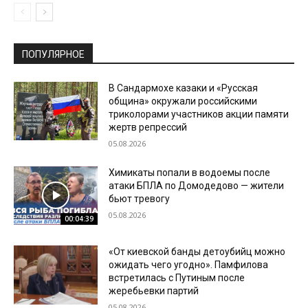
ПОПУЛЯРНОЕ
В Сандармохе казаки и «Русская
община» окружали российскими
триколорами участников акции памяти
жертв репрессий
05.08.2026
Химикаты попали в водоемы после
атаки БПЛА по Домодедово — жители
бьют тревогу
05.08.2026
00:04:39
«От киевской банды детоубийц можно
ожидать чего угодно». Памфилова
встретилась с Путиным после
жеребьевки партий
05.08.2026