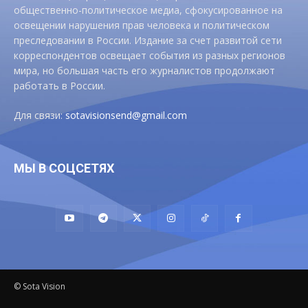
общественно-политическое медиа, сфокусированное на
освещении нарушения прав человека и политическом
преследовании в России. Издание за счет развитой сети
корреспондентов освещает события из разных регионов
мира, но большая часть его журналистов продолжают
работать в России.
Для связи:
sotavisionsend@gmail.com
МЫ В СОЦСЕТЯХ
© Sota Vision