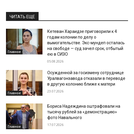
ЧИТАТЬ ЕЩЕ
Кетеван Хараидзе приговорили к 4
годам колонии по делу о
вымогательстве. Экс-мундеп осталась
на свободе — суд зачел срок, отбытый
Главное
ею в СИЗО
05.08.2026
Осужденной за госизмену сотруднице
Уралвагонзавода отказали в переводе
в другую колонию ближе к матери
23.07.2026
Главное
Бориса Надеждина оштрафовали на
тысячу рублей за «демонстрацию»
фото Навального
17.07.2026
Главное