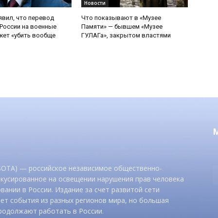
Новости
явил, что перевод
Что показывают в «Музее
России на военные
Памяти» — бывшем «Музее
ет «убить вообще
ГУЛАГа», закрытом властями
 SOTA) — российское независимое общественно-
окусированное на освещении нарушения прав человека
вании в России. Издание за счет развитой сети
ет события из разных регионов мира, но большая
родолжают работать в России.