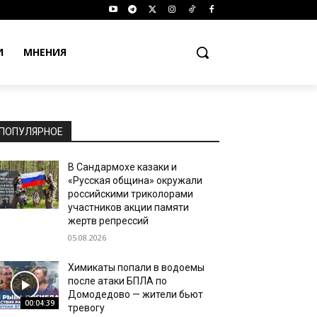
И
МНЕНИЯ
ПОПУЛЯРНОЕ
В Сандармохе казаки и
«Русская община» окружали
российскими триколорами
участников акции памяти
жертв репрессий
05.08.2026
Химикаты попали в водоемы
после атаки БПЛА по
Домодедово — жители бьют
00:04:39
тревогу