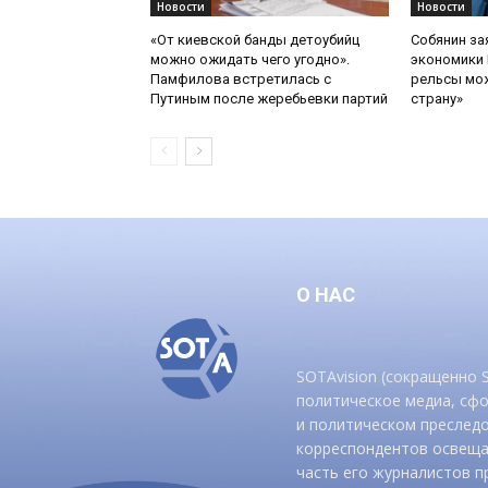
Новости
Новости
«От киевской банды детоубийц
Собянин за
можно ожидать чего угодно».
экономики 
Памфилова встретилась с
рельсы мож
Путиным после жеребьевки партий
страну»
О НАС
SOTAvision (сокращенно
политическое медиа, сф
и политическом преследо
корреспондентов освеща
часть его журналистов п