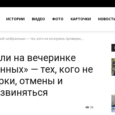
ИСТОРИИ
ВИДЕО
ФОТО
КАРТОЧКИ
НОВОСТ
й «избранных» — тех, кого не коснулись проверки,...
ли на вечеринке
ных» — тех, кого не
рки, отмены и
извиняться
98