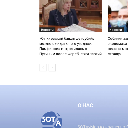
Новости
Новости
«От киевской банды детоубийц
Собянин за
можно ожидать чего угодно».
экономики 
Памфилова встретилась с
рельсы мож
Путиным после жеребьевки партий
страну»
О НАС
SOTAvision (сокращенно