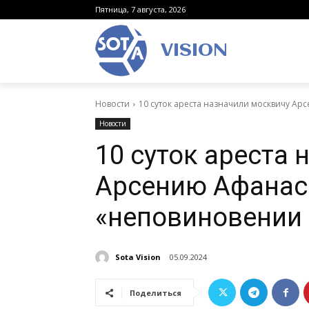
Пятница, 7 августа, 2026
VISION
Новости
10 суток ареста назначили москвичу Ар
Новости
10 суток ареста
Арсению Афанась
«неповиновении
Sota Vision
05.09.2024
Поделиться