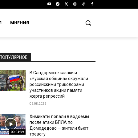
И
МНЕНИЯ
ПОПУЛЯРНОЕ
В Сандармохе казаки и
«Русская община» окружали
российскими триколорами
участников акции памяти
жертв репрессий
05.08.2026
Химикаты попали в водоемы
после атаки БПЛА по
Домодедово — жители бьют
00:04:39
тревогу