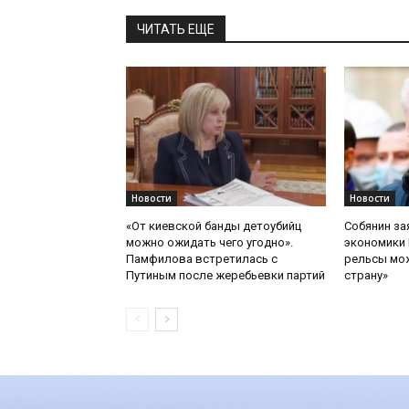
ЧИТАТЬ ЕЩЕ
Новости
Новости
«От киевской банды детоубийц
Собянин за
можно ожидать чего угодно».
экономики 
Памфилова встретилась с
рельсы мож
Путиным после жеребьевки партий
страну»