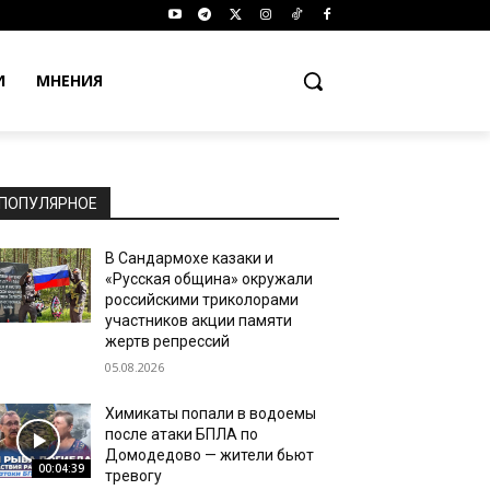
И
МНЕНИЯ
ПОПУЛЯРНОЕ
В Сандармохе казаки и
«Русская община» окружали
российскими триколорами
участников акции памяти
жертв репрессий
05.08.2026
Химикаты попали в водоемы
после атаки БПЛА по
Домодедово — жители бьют
00:04:39
тревогу