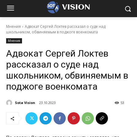
VISION
Мнения
Адвокат Сергей Локтев рассказал о суде над
школьником, обвиняемым в поджоге военкомата
Мнения
Адвокат Сергей Локтев
рассказал о суде над
школьником, обвиняемым в
поджоге военкомата
Sota Vision
23.10.2023
53