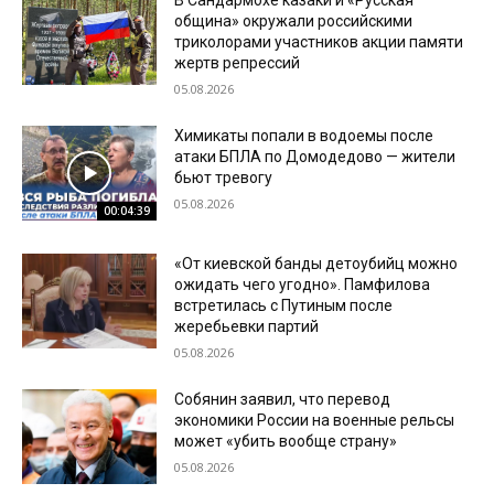
В Сандармохе казаки и «Русская
община» окружали российскими
триколорами участников акции памяти
жертв репрессий
05.08.2026
Химикаты попали в водоемы после
атаки БПЛА по Домодедово — жители
бьют тревогу
05.08.2026
00:04:39
«От киевской банды детоубийц можно
ожидать чего угодно». Памфилова
встретилась с Путиным после
жеребьевки партий
05.08.2026
Собянин заявил, что перевод
экономики России на военные рельсы
может «убить вообще страну»
05.08.2026