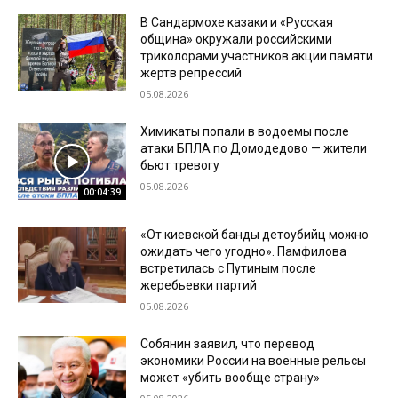
В Сандармохе казаки и «Русская
община» окружали российскими
триколорами участников акции памяти
жертв репрессий
05.08.2026
Химикаты попали в водоемы после
атаки БПЛА по Домодедово — жители
бьют тревогу
05.08.2026
00:04:39
«От киевской банды детоубийц можно
ожидать чего угодно». Памфилова
встретилась с Путиным после
жеребьевки партий
05.08.2026
Собянин заявил, что перевод
экономики России на военные рельсы
может «убить вообще страну»