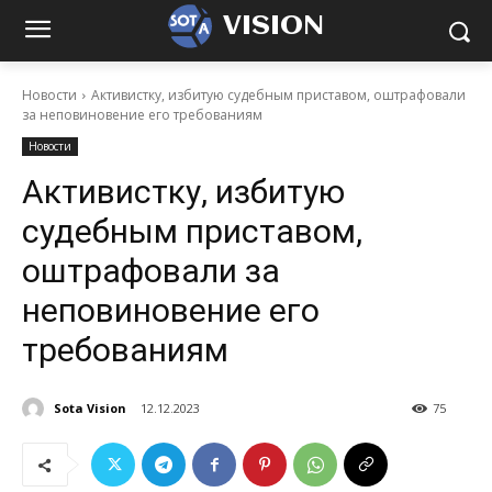
VISION
Новости
Активистку, избитую судебным приставом, оштрафовали
за неповиновение его требованиям
Новости
Активистку, избитую
судебным приставом,
оштрафовали за
неповиновение его
требованиям
Sota Vision
12.12.2023
75