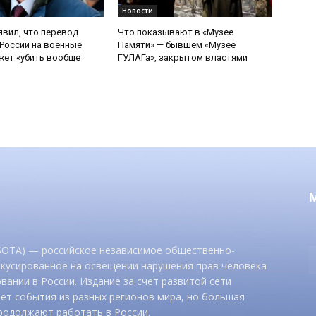
Новости
явил, что перевод
Что показывают в «Музее
России на военные
Памяти» — бывшем «Музее
ет «убить вообще
ГУЛАГа», закрытом властями
 SOTA) — российское независимое общественно-
окусированное на освещении нарушения прав человека
вании в России. Издание за счет развитой сети
ет события из разных регионов мира, но большая
родолжают работать в России.