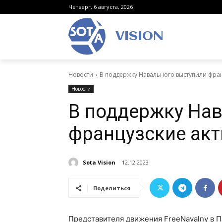
Четверг, 6 августа, 2026
VISION
Новости
В поддержку Навального выступили фран
Новости
В поддержку Нав
французские ак
Sota Vision
12.12.2023
Поделиться
Представителя движения FreeNavalny в П