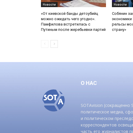
Новости
Новости
«От киевской банды детоубийц
Собянин за
можно ожидать чего угодно».
экономики 
Памфилова встретилась с
рельсы мож
Путиным после жеребьевки партий
страну»
О НАС
SOTAvision (сокращенно
политическое медиа, сф
и политическом преследо
корреспондентов освеща
часть его журналистов п