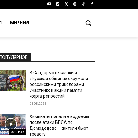
И
МНЕНИЯ
ПОПУЛЯРНОЕ
В Сандармохе казаки и
«Русская община» окружали
российскими триколорами
участников акции памяти
жертв репрессий
05.08.2026
Химикаты попали в водоемы
после атаки БПЛА по
Домодедово — жители бьют
00:04:39
тревогу