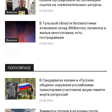
Букина оштрафовали за публикацию
ссылок на «нежелательные» ресурсы
05.08.2026
Важное
В Тульской области беспилотники
атаковали склад Wildberries, промзону и
жилые многоэтажки, есть
пострадавшие
Важное
05.08.2026
ПОПУЛЯРНОЕ
В Сандармохе казаки и «Русская
община» окружали российскими
триколорами участников акции памяти
жертв репрессий
05.08.2026
Химикаты попали в водоемы после