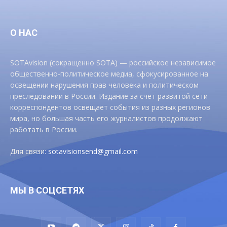
О НАС
SOTAvision (сокращенно SOTA) — российское независимое
общественно-политическое медиа, сфокусированное на
освещении нарушения прав человека и политическом
преследовании в России. Издание за счет развитой сети
корреспондентов освещает события из разных регионов
мира, но большая часть его журналистов продолжают
работать в России.
Для связи:
sotavisionsend@gmail.com
МЫ В СОЦСЕТЯХ