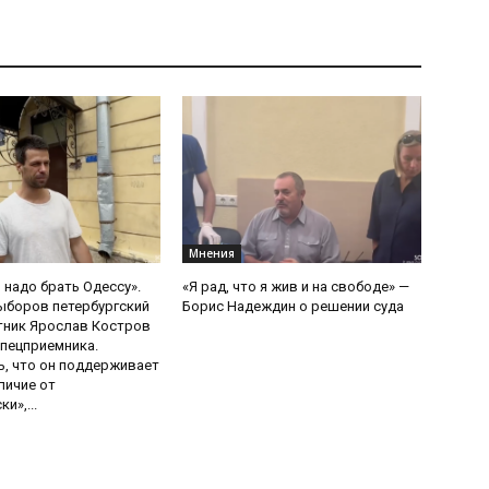
Мнения
 надо брать Одессу».
«Я рад, что я жив и на свободе» —
ыборов петербургский
Борис Надеждин о решении суда
тник Ярослав Костров
пецприемника.
, что он поддерживает
личие от
и»,...