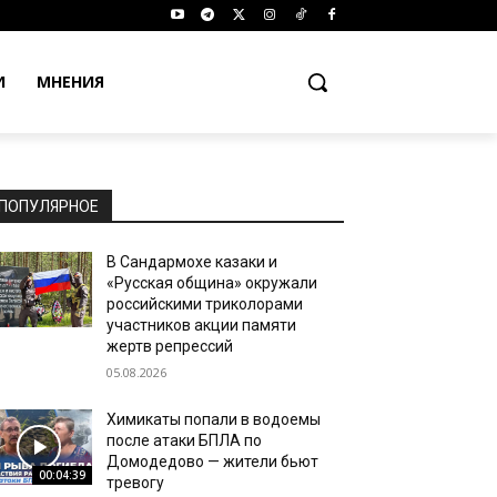
И
МНЕНИЯ
ПОПУЛЯРНОЕ
В Сандармохе казаки и
«Русская община» окружали
российскими триколорами
участников акции памяти
жертв репрессий
05.08.2026
Химикаты попали в водоемы
после атаки БПЛА по
Домодедово — жители бьют
00:04:39
тревогу