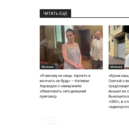
ЧИТАТЬ ЕЩЕ
Мнения
Мнения
«Я никому не овца, терпеть и
«Крым наш,
молчать не буду» — Кетеван
Снятый с в
Хараидзе о намерениях
градозащи
обжаловать сегодняшний
вышел из с
приговор
Выяснилось
«СВО», в от
«единоросск