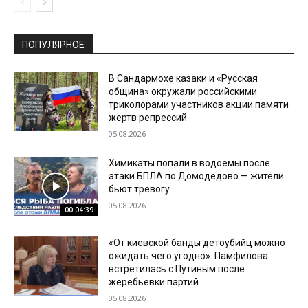
ПОПУЛЯРНОЕ
В Сандармохе казаки и «Русская
община» окружали российскими
триколорами участников акции памяти
жертв репрессий
05.08.2026
Химикаты попали в водоемы после
атаки БПЛА по Домодедово — жители
бьют тревогу
05.08.2026
00:04:39
«От киевской банды детоубийц можно
ожидать чего угодно». Памфилова
встретилась с Путиным после
жеребьевки партий
05.08.2026