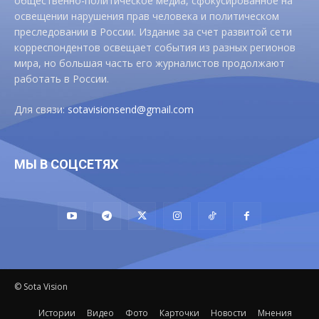
общественно-политическое медиа, сфокусированное на
освещении нарушения прав человека и политическом
преследовании в России. Издание за счет развитой сети
корреспондентов освещает события из разных регионов
мира, но большая часть его журналистов продолжают
работать в России.
Для связи:
sotavisionsend@gmail.com
МЫ В СОЦСЕТЯХ
© Sota Vision
Истории
Видео
Фото
Карточки
Новости
Мнения