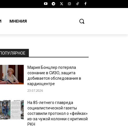
И
МНЕНИЯ
ПОПУЛЯРНОЕ
Мария Бонцлер потеряла
сознание в СИЗО, защита
добивается обследования в
кардиоцентре
23.07.2026
На 85-летнего главреда
социалистической газеты
составили протокол о «фейках»
из-за чужой колонки с критикой
РКН