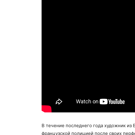
В течение последнего года художник из
французской полицией после своих перфо