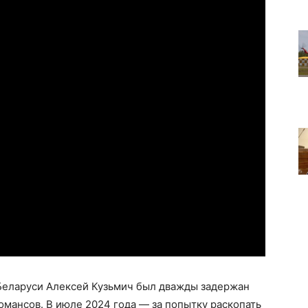
 Беларуси Алексей Кузьмич был дважды задержан
мансов. В июле 2024 года — за попытку раскопать