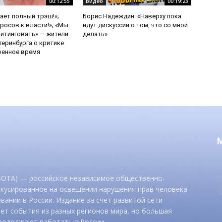
00:12:55
Видео
00:19:23
ает полный трэш!»;
Борис Надеждин: «Наверху пока
росов к власти!»; «Мы
идут дискуссии о том, что со мной
итинговать» — жители
делать»
теринбурга о критике
оенное время
 SOTA) — российское независимое общественно-
окусированное на освещении нарушения прав человека
вании в России. Издание за счет развитой сети
ет события из разных регионов мира, но большая
родолжают работать в России.