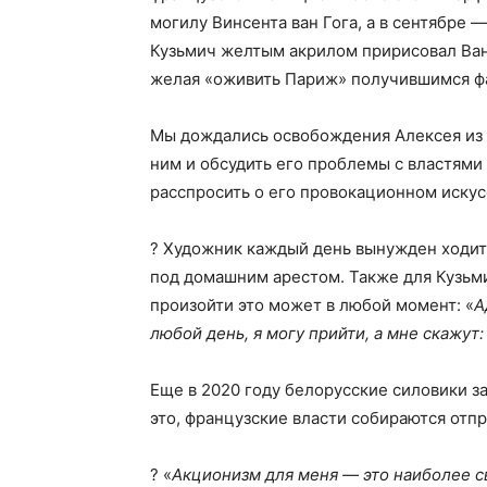
могилу Винсента ван Гога, а в сентябре 
Кузьмич желтым акрилом пририсовал Ва
желая «оживить Париж» получившимся 
Мы дождались освобождения Алексея из 
ним и обсудить его проблемы с властями 
расспросить о его провокационном искус
? Художник каждый день вынужден ходить
под домашним арестом. Также для Кузьми
произойти это может в любой момент: «
А
любой день, я могу прийти, а мне скажут:
Еще в 2020 году белорусские силовики з
это, французские власти собираются отп
? «
Акционизм для меня — это наиболее св