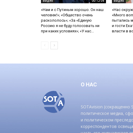
Видео
00:12:04
Видео
«Нам и с Путиным хорошо. Он наш
«Нас окруж
человек!»; «Общество очень
«Много воп
раскололось»; «За «Единую
пытались м
Россию я не буду голосовать ни
и гости Ека
при каких условиях»; «У нас...
власти в в
О НАС
SOTAvision (сокращенно
политическое медиа, сф
и политическом преследо
корреспондентов освеща
часть его журналистов п