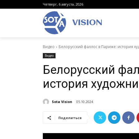
Четверг, 6 августа, 2026
VISION
Видео
Белорусский фаллос в Париже: история х
Видео
Белорусский фал
история художни
Sota Vision
05.10.2024
Поделиться