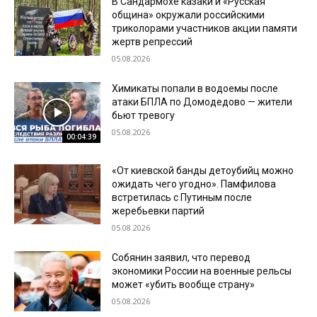
В Сандармохе казаки и «Русская
община» окружали российскими
триколорами участников акции памяти
жертв репрессий
05.08.2026
Химикаты попали в водоемы после
атаки БПЛА по Домодедово — жители
бьют тревогу
05.08.2026
00:04:39
«От киевской банды детоубийц можно
ожидать чего угодно». Памфилова
встретилась с Путиным после
жеребьевки партий
05.08.2026
Собянин заявил, что перевод
экономики России на военные рельсы
может «убить вообще страну»
05.08.2026