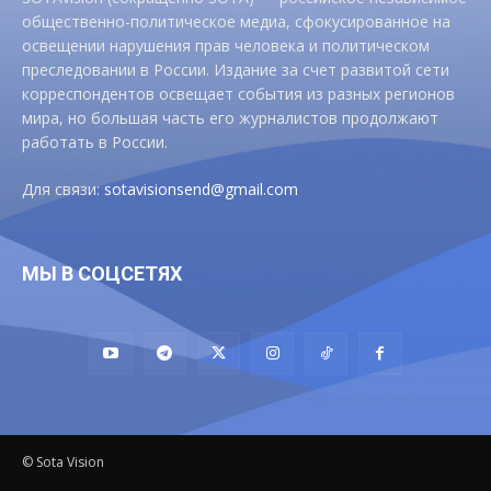
общественно-политическое медиа, сфокусированное на
освещении нарушения прав человека и политическом
преследовании в России. Издание за счет развитой сети
корреспондентов освещает события из разных регионов
мира, но большая часть его журналистов продолжают
работать в России.
Для связи:
sotavisionsend@gmail.com
МЫ В СОЦСЕТЯХ
© Sota Vision