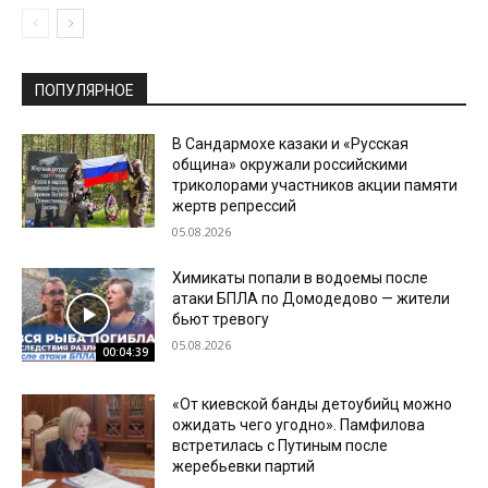
ПОПУЛЯРНОЕ
В Сандармохе казаки и «Русская
община» окружали российскими
триколорами участников акции памяти
жертв репрессий
05.08.2026
Химикаты попали в водоемы после
атаки БПЛА по Домодедово — жители
бьют тревогу
05.08.2026
00:04:39
«От киевской банды детоубийц можно
ожидать чего угодно». Памфилова
встретилась с Путиным после
жеребьевки партий