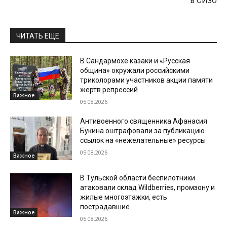
в СИЗО
ЧИТАТЬ ЕЩЕ
В Сандармохе казаки и «Русская
община» окружали российскими
триколорами участников акции памяти
жертв репрессий
Важное
05.08.2026
Антивоенного священника Афанасия
Букина оштрафовали за публикацию
ссылок на «нежелательные» ресурсы
05.08.2026
Важное
В Тульской области беспилотники
атаковали склад Wildberries, промзону и
жилые многоэтажки, есть
пострадавшие
Важное
05.08.2026