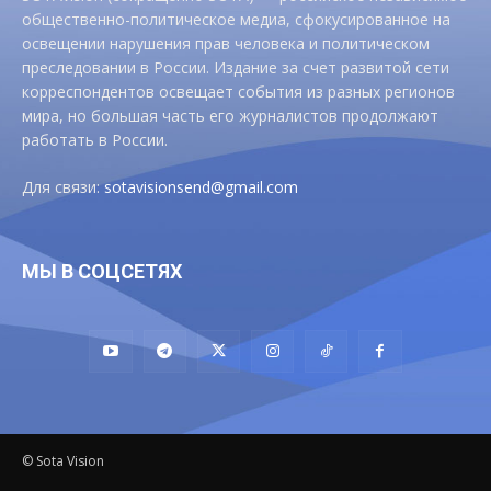
общественно-политическое медиа, сфокусированное на
освещении нарушения прав человека и политическом
преследовании в России. Издание за счет развитой сети
корреспондентов освещает события из разных регионов
мира, но большая часть его журналистов продолжают
работать в России.
Для связи:
sotavisionsend@gmail.com
МЫ В СОЦСЕТЯХ
© Sota Vision