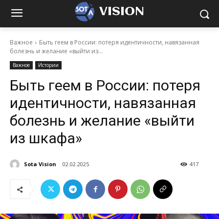
VISION
Важное
Быть геем в России: потеря идентичности, навязанная
болезнь и желание «выйти из...
Важное
Истории
Быть геем в России: потеря
идентичности, навязанная
болезнь и желание «выйти
из шкафа»
Sota Vision
02.02.2025
417