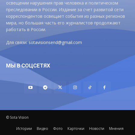
освещении нарушения прав человека и политическом
преследовании в России. Издание за счет развитой сети
корреспондентов освещает события из разных регионов
мира, но большая часть его журналистов продолжают
работать в России.
Для связи:
sotavisionsend@gmail.com
МЫ В СОЦСЕТЯХ
© Sota Vision
Истории
Видео
Фото
Карточки
Новости
Мнения