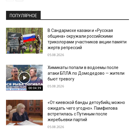
ПОПУЛЯРНОЕ
В Сандармохе казаки и «Русская
община» окружали российскими
триколорами участников акции памяти
жертв репрессий
05.08.2026
Химикаты попали в водоемы после
атаки БПЛА по Домодедово — жители
бьют тревогу
05.08.2026
00:04:39
«От киевской банды детоубийц можно
ожидать чего угодно». Памфилова
встретилась с Путиным после
жеребьевки партий
05.08.2026