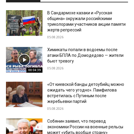
В Сандармохе казаки и «Русская
община» окружали российскими
триколорами участников акции памяти
жертв репрессий
05.08.2026
Химикаты попали в водоемы после
атаки БПЛА по Домодедово — жители
бьют тревогу
05.08.2026
00:04:39
«От киевской банды детоубийц можно
ожидать чего угодно». Памфилова
встретилась с Путиным после
жеребьевки партий
05.08.2026
Собянин заявил, что перевод
экономики России на военные рельсы
может «убить вообще страну»