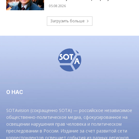
05.08.2026
Загрузить больше
О НАС
SOTAvision (сокращенно SOTA) — российское независимое
общественно-политическое медиа, сфокусированное на
освещении нарушения прав человека и политическом
преследовании в России. Издание за счет развитой сети
корреспондентов освещает события из разных регионов