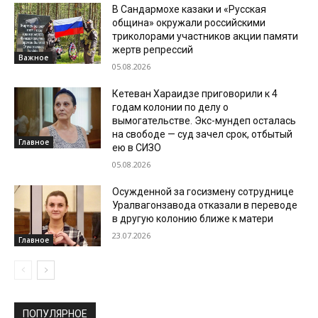
В Сандармохе казаки и «Русская
община» окружали российскими
триколорами участников акции памяти
жертв репрессий
Важное
05.08.2026
Кетеван Хараидзе приговорили к 4
годам колонии по делу о
вымогательстве. Экс-мундеп осталась
на свободе — суд зачел срок, отбытый
Главное
ею в СИЗО
05.08.2026
Осужденной за госизмену сотруднице
Уралвагонзавода отказали в переводе
в другую колонию ближе к матери
23.07.2026
Главное
ПОПУЛЯРНОЕ