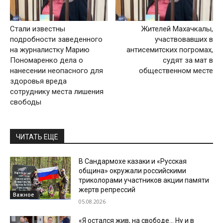
Стали известны
Жителей Махачкалы,
подробности заведенного
участвовавших в
на журналистку Марию
антисемитских погромах,
Пономаренко дела о
судят за мат в
нанесении неопасного для
общественном месте
здоровья вреда
сотруднику места лишения
свободы
ЧИТАТЬ ЕЩЕ
В Сандармохе казаки и «Русская
община» окружали российскими
триколорами участников акции памяти
жертв репрессий
Важное
05.08.2026
«Я остался жив, на свободе… Ну и в