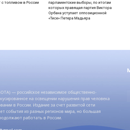
 с топливом в России
парламентские выборы, по итогам
которых правящая партия Виктора
Орбана уступает оппозиционной
«Тисе» Петера Мадьяра
 SOTA) — российское независимое общественно-
окусированное на освещении нарушения прав человека
вании в России. Издание за счет развитой сети
ет события из разных регионов мира, но большая
родолжают работать в России.