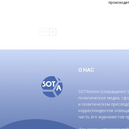
происходит
О НАС
SOTAvision (сокращенно
политическое медиа, сф
и политическом преследо
корреспондентов освеща
часть его журналистов п