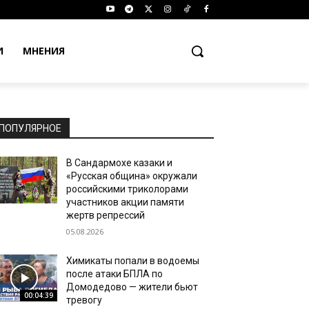
И
МНЕНИЯ
ПОПУЛЯРНОЕ
В Сандармохе казаки и
«Русская община» окружали
российскими триколорами
участников акции памяти
жертв репрессий
05.08.2026
Химикаты попали в водоемы
после атаки БПЛА по
Домодедово — жители бьют
00:04:39
тревогу