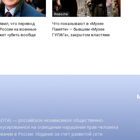
Новости
явил, что перевод
Что показывают в «Музее
России на военные
Памяти» — бывшем «Музее
ет «убить вообще
ГУЛАГа», закрытом властями
 SOTA) — российское независимое общественно-
окусированное на освещении нарушения прав человека
вании в России. Издание за счет развитой сети