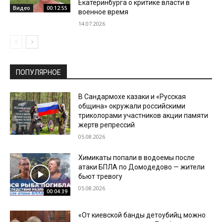
Екатеринбурга о критике власти в
Видео
00:12:55
военное время
14.07.2026
ПОПУЛЯРНОЕ
В Сандармохе казаки и «Русская
община» окружали российскими
триколорами участников акции памяти
жертв репрессий
05.08.2026
Химикаты попали в водоемы после
атаки БПЛА по Домодедово — жители
бьют тревогу
05.08.2026
00:04:39
«От киевской банды детоубийц можно