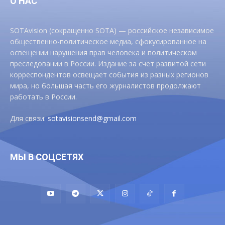
О НАС
SOTAvision (сокращенно SOTA) — российское независимое
общественно-политическое медиа, сфокусированное на
освещении нарушения прав человека и политическом
преследовании в России. Издание за счет развитой сети
корреспондентов освещает события из разных регионов
мира, но большая часть его журналистов продолжают
работать в России.
Для связи:
sotavisionsend@gmail.com
МЫ В СОЦСЕТЯХ