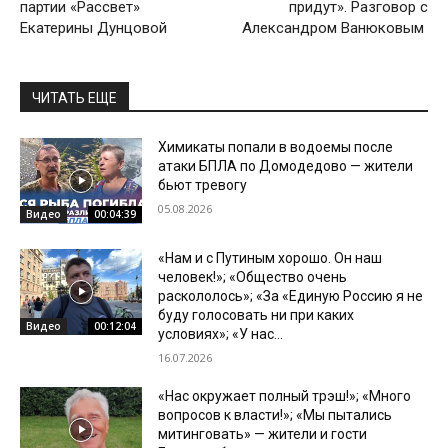
партии «Рассвет»
придут». Разговор с
Екатерины Дунцовой
Александром Ванюковым
ЧИТАТЬ ЕЩЕ
Химикаты попали в водоемы после
атаки БПЛА по Домодедово — жители
бьют тревогу
05.08.2026
Видео
00:04:39
«Нам и с Путиным хорошо. Он наш
человек!»; «Общество очень
раскололось»; «За «Единую Россию я не
буду голосовать ни при каких
Видео
00:12:04
условиях»; «У нас...
16.07.2026
«Нас окружает полный трэш!»; «Много
вопросов к власти!»; «Мы пытались
митинговать» — жители и гости