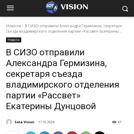
VISION
Новости
В СИЗО отправили Александра Гермизина, секретаря
съезда владимирского отделения партии «Рассвет» Екатерины...
Новости
В СИЗО отправили
Александра Гермизина,
секретаря съезда
владимирского отделения
партии «Рассвет»
Екатерины Дунцовой
Sota Vision
17.10.2024
67