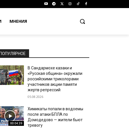
И
МНЕНИЯ
ПОПУЛЯРНОЕ
В Сандармохе казаки и
«Русская община» окружали
российскими триколорами
участников акции памяти
жертв репрессий
05.08.2026
Химикаты попали в водоемы
после атаки БПЛА по
Домодедово — жители бьют
00:04:39
тревогу