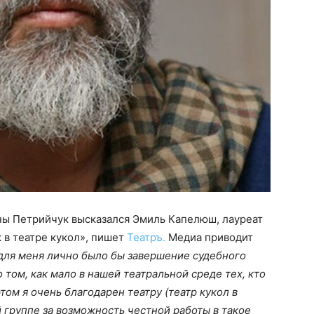
ны Петрийчук высказался Эмиль Капелюш, лауреат
 в театре кукол», пишет
Театръ.
Медиа приводит
для меня лично было бы завершение судебного
том, как мало в нашей театральной среде тех, кто
том я очень благодарен театру (театр кукол в
 группе за возможность честной работы в такое