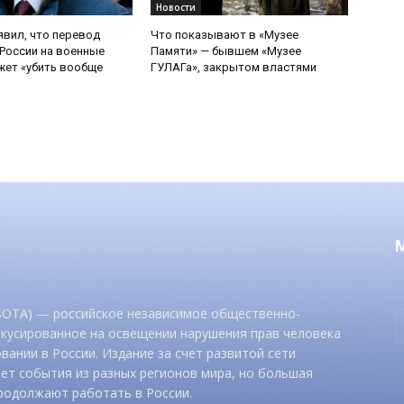
Новости
явил, что перевод
Что показывают в «Музее
России на военные
Памяти» — бывшем «Музее
ет «убить вообще
ГУЛАГа», закрытом властями
 SOTA) — российское независимое общественно-
окусированное на освещении нарушения прав человека
вании в России. Издание за счет развитой сети
ет события из разных регионов мира, но большая
родолжают работать в России.