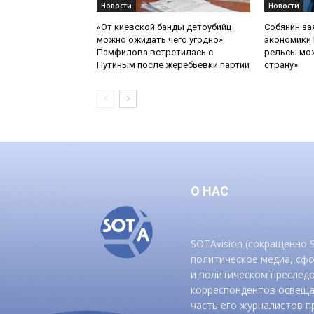
Новости
Новости
«От киевской банды детоубийц
Собянин за
можно ожидать чего угодно».
экономики 
Памфилова встретилась с
рельсы мож
Путиным после жеребьевки партий
страну»
О НАС
SOTAvision (сокращенно
политическое медиа, сф
и политическом преследо
корреспондентов освеща
часть его журналистов п