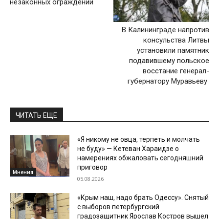
незаконных ограждений
В Калининграде напротив
консульства Литвы
установили памятник
подавившему польское
восстание генерал-
губернатору Муравьеву
ЧИТАТЬ ЕЩЕ
«Я никому не овца, терпеть и молчать
не буду» — Кетеван Хараидзе о
намерениях обжаловать сегодняшний
приговор
Мнения
05.08.2026
«Крым наш, надо брать Одессу». Снятый
с выборов петербургский
градозащитник Ярослав Костров вышел