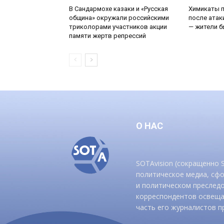
В Сандармохе казаки и «Русская
Химикаты 
община» окружали российскими
после ата
триколорами участников акции
— жители б
памяти жертв репрессий
О НАС
SOTAvision (сокращенно
политическое медиа, сф
и политическом преследо
корреспондентов освеща
часть его журналистов п