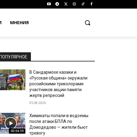
И
МНЕНИЯ
ПОПУЛЯРНОЕ
В Сандармохе казаки и
«Русская община» окружали
российскими триколорами
участников акции памяти
жертв репрессий
05.08.2026
Химикаты попали в водоемы
после атаки БПЛА по
Домодедово — жители бьют
00:04:39
тревогу