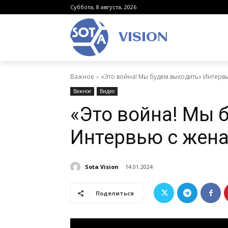
Суббота, 8 августа, 2026
VISION
Важное
«Это война! Мы будем выходить» Интер
Важное
Видео
«Это война! Мы 
Интервью с жен
Sota Vision
14.01.2024
Поделиться