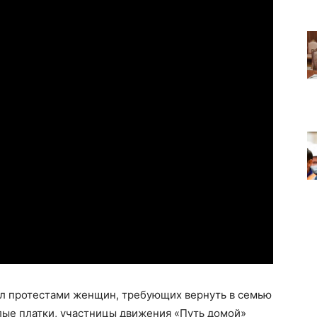
мел протестами женщин, требующих вернуть в семью
лые платки, участницы движения «Путь домой»