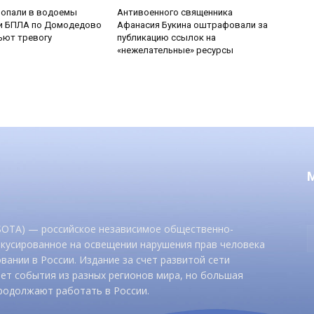
попали в водоемы
Антивоенного священника
ки БПЛА по Домодедово
Афанасия Букина оштрафовали за
ьют тревогу
публикацию ссылок на
«нежелательные» ресурсы
 SOTA) — российское независимое общественно-
окусированное на освещении нарушения прав человека
вании в России. Издание за счет развитой сети
ет события из разных регионов мира, но большая
родолжают работать в России.