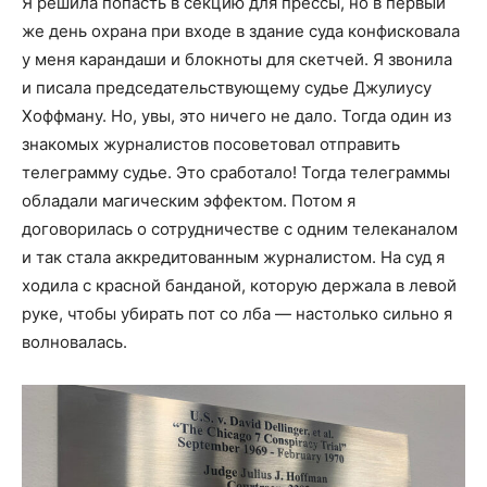
Я решила попасть в секцию для прессы, но в первый
же день охрана при входе в здание суда конфисковала
у меня карандаши и блокноты для скетчей. Я звонила
и писала председательствующему судье Джулиусу
Хоффману. Но, увы, это ничего не дало. Тогда один из
знакомых журналистов посоветовал отправить
телеграмму судье. Это сработало! Тогда телеграммы
обладали магическим эффектом. Потом я
договорилась о сотрудничестве с одним телеканалом
и так стала аккредитованным журналистом. На суд я
ходила с красной банданой, которую держала в левой
руке, чтобы убирать пот со лба — настолько сильно я
волновалась.