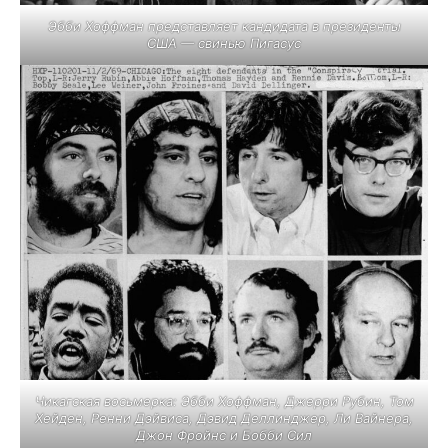
Эбби Хоффман представляет кандидата в президенты
США — свинью Пигасус
Чикагская восьмерка: Эбби Хоффман, Джерри Рубин, Том
Хейден, Ренни Дэйвиса, Дэвид Деллинджер, Ли Вайнера,
Джон Фройнс и Бобби Сил