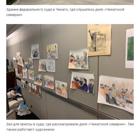
Здание федерального суда в Чикаго, где слушалось дело «Чикагской
семерки»
Зал для прессы в суде, где рассматривали дело «Чикагской семерки». Там
также работают художники