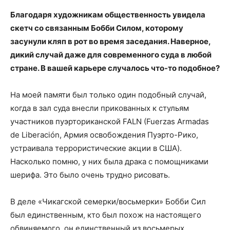
Благодаря художникам общественность увидела
скетч со связанным Бобби Силом, которому
засунули кляп в рот во время заседания. Наверное,
дикий случай даже для современного суда в любой
стране. В вашей карьере случалось что-то подобное?
На моей памяти был только один подобный случай,
когда в зал суда внесли прикованных к стульям
участников пуэрториканской FALN (Fuerzas Armadas
de Liberación, Армия освобождения Пуэрто-Рико,
устраивала террористические акции в США).
Насколько помню, у них была драка с помощниками
шерифа. Это было очень трудно рисовать.
В деле «Чикагской семерки/восьмерки» Бобби Сил
был единственным, кто был похож на настоящего
обвиняемого, он единственный из восьмерых