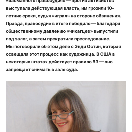
«басманного правосудия» — против активистов
выступала действующая власть, им грозили 10-
летние сроки, судья «играл» на стороне обвинения.
Правда, правосудие в итоге победило
—
благодаря
общественному давлению
«
чикагцев
»
выпустили
под залог, а затем прекратили преследование.
Мы поговорили об этом деле с Энди Остин, которая
освещала этот процесс как художница.
В США в
некоторых штатах действует правило 53
—
оно
запрещает снимать в зале суда.