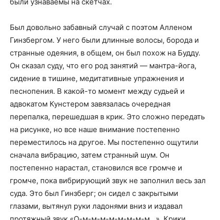
были узнаваемы на скетчах.
Был довольно забавный случай с поэтом Алленом
Гинзбергом. У него были длинные волосы, борода и
странные одеяния, в общем, он был похож на Будду.
Он сказал суду, что его род занятий — мантра-йога,
сидение в тишине, медитативные упражнения и
песнопения. В какой-то момент между судьей и
адвокатом Кунстером завязалась очередная
перепалка, перешедшая в крик. Это сложно передать
на рисунке, но все наше внимание постепенно
переместилось на другое. Мы постепенно ощутили
сначала вибрацию, затем странный шум. Он
постепенно нарастал, становился все громче и
громче, пока вибрирующий звук не заполнил весь зал
суда. Это был Гинзберг; он сидел с закрытыми
глазами, вытянул руки ладонями вниз и издавал
протяжный звук «О-м-м-м-м-м-м-м-м…». Крики