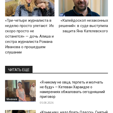
«Три-четыре журналиста в
«Калейдоскоп незаконных
неделю просто улетают. Их
решений»: в суде выступила
скоро просто не
защита Яна Кателевского
останется» — дочь Алиша и
сестра журналиста Романа
Иванова о прошедшем
слушании
ЧИТАТЬ ЕЩЕ
«Я никому не овца, терпеть и молчать
не буду» — Кетеван Хараидзе о
намерениях обжаловать сегодняшний
приговор
Мнения
05.08.2026
«Крым наш, надо брать Одессу». Снятый