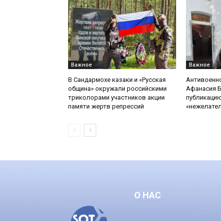
Важное
Важное
В Сандармохе казаки и «Русская
Антивоенн
община» окружали российскими
Афанасия 
триколорами участников акции
публикацию
памяти жертв репрессий
«нежелате
О НАС