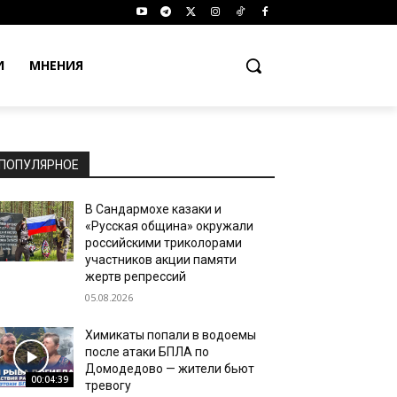
И
МНЕНИЯ
ПОПУЛЯРНОЕ
В Сандармохе казаки и
«Русская община» окружали
российскими триколорами
участников акции памяти
жертв репрессий
05.08.2026
Химикаты попали в водоемы
после атаки БПЛА по
Домодедово — жители бьют
00:04:39
тревогу