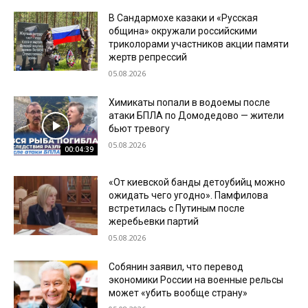
В Сандармохе казаки и «Русская
община» окружали российскими
триколорами участников акции памяти
жертв репрессий
05.08.2026
Химикаты попали в водоемы после
атаки БПЛА по Домодедово — жители
бьют тревогу
05.08.2026
00:04:39
«От киевской банды детоубийц можно
ожидать чего угодно». Памфилова
встретилась с Путиным после
жеребьевки партий
05.08.2026
Собянин заявил, что перевод
экономики России на военные рельсы
может «убить вообще страну»