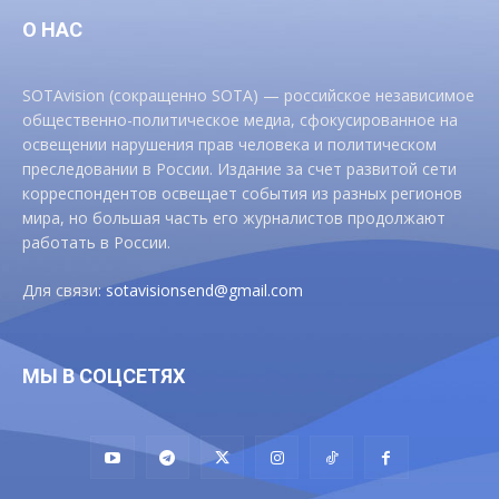
О НАС
SOTAvision (сокращенно SOTA) — российское независимое
общественно-политическое медиа, сфокусированное на
освещении нарушения прав человека и политическом
преследовании в России. Издание за счет развитой сети
корреспондентов освещает события из разных регионов
мира, но большая часть его журналистов продолжают
работать в России.
Для связи:
sotavisionsend@gmail.com
МЫ В СОЦСЕТЯХ