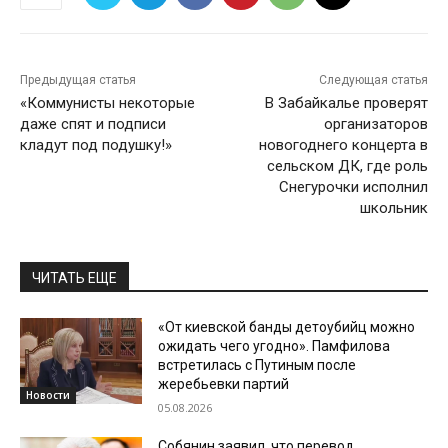
Предыдущая статья
Следующая статья
«Коммунисты некоторые
В Забайкалье проверят
даже спят и подписи
организаторов
кладут под подушку!»
новогоднего концерта в
сельском ДК, где роль
Снегурочки исполнил
школьник
ЧИТАТЬ ЕЩЕ
«От киевской банды детоубийц можно
ожидать чего угодно». Памфилова
встретилась с Путиным после
жеребьевки партий
Новости
05.08.2026
Собянин заявил, что перевод